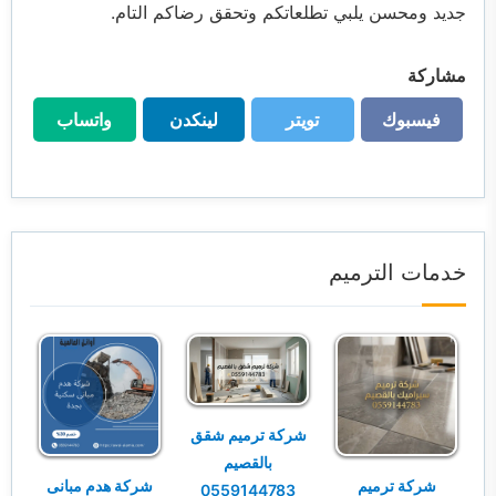
جديد ومحسن يلبي تطلعاتكم وتحقق رضاكم التام.
مشاركة
فيسبوك
تويتر
لينكدن
واتساب
فيسبوك
تويتر
لينكدن
واتساب
خدمات الترميم
شركة ترميم شقق
بالقصيم
شركة ترميم
شركة هدم مبانى
0559144783