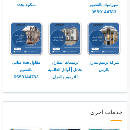
سيراميك بالقصيم
سكنية بجدة
0559144783
شركة ترميم منازل
ترميمات المنازل
مقاول هدم مبانى
بالرس
بحائل | أوائل العالمية
بالقصيم
للترميم والعزل
0559144783
خدمات اخرى