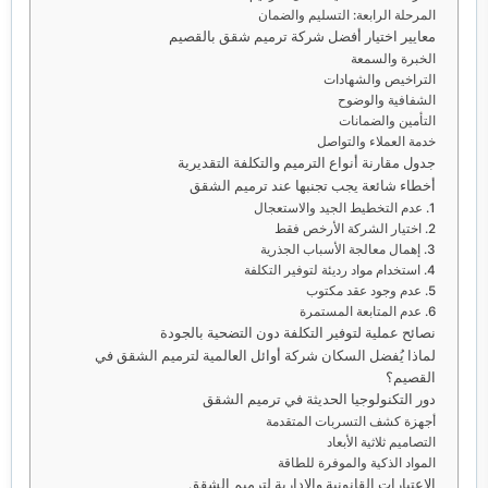
المرحلة الرابعة: التسليم والضمان
معايير اختيار أفضل شركة ترميم شقق بالقصيم
الخبرة والسمعة
التراخيص والشهادات
الشفافية والوضوح
التأمين والضمانات
خدمة العملاء والتواصل
جدول مقارنة أنواع الترميم والتكلفة التقديرية
أخطاء شائعة يجب تجنبها عند ترميم الشقق
1. عدم التخطيط الجيد والاستعجال
2. اختيار الشركة الأرخص فقط
3. إهمال معالجة الأسباب الجذرية
4. استخدام مواد رديئة لتوفير التكلفة
5. عدم وجود عقد مكتوب
6. عدم المتابعة المستمرة
نصائح عملية لتوفير التكلفة دون التضحية بالجودة
لماذا يُفضل السكان شركة أوائل العالمية لترميم الشقق في
القصيم؟
دور التكنولوجيا الحديثة في ترميم الشقق
أجهزة كشف التسربات المتقدمة
التصاميم ثلاثية الأبعاد
المواد الذكية والموفرة للطاقة
الاعتبارات القانونية والإدارية لترميم الشقق