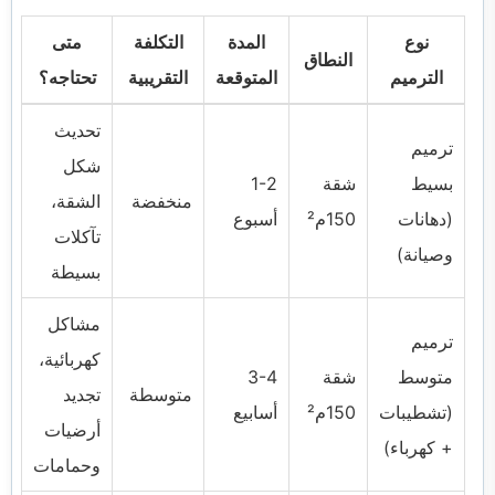
نوع
المدة
التكلفة
متى
النطاق
الترميم
المتوقعة
التقريبية
تحتاجه؟
تحديث
ترميم
شكل
بسيط
شقة
1-2
منخفضة
الشقة،
(دهانات
150م²
أسبوع
تآكلات
وصيانة)
بسيطة
مشاكل
ترميم
كهربائية،
متوسط
شقة
3-4
متوسطة
تجديد
(تشطيبات
150م²
أسابيع
أرضيات
+ كهرباء)
وحمامات