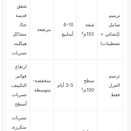
شقق
ترميم
قديمة
شامل
شقة
6-10
جدًا،
مرتفعة
(إنشائي +
150م²
أسابيع
مشاكل
تشطيبات)
هيكلية،
تسربات
ارتفاع
ترميم
فواتير
سطح
منخفضة-
العزل
3-5 أيام
التكييف،
100م²
متوسطة
فقط
تسربات
أسطح
تسربات
متكررة،