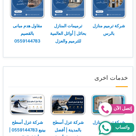
شركة ترميم منازل
ترميمات المنازل
مقاول هدم مبانى
بالرس
بحائل | أوائل العالمية
بالقصيم
للترميم والعزل
0559144783
خدمات اخرى
إتصل الآن
شركة ترميم منازل
شركة عزل أسطح
شركة عزل أسطح
واتساب
ببريدة
بالمدينة | أفضل
بينبع 0559144783 |