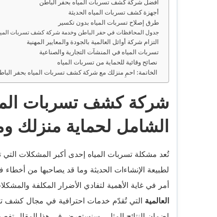
أفضل شركة كشف تسربات المياه بحفر الباطن
أجهزة كشف تسربات المياه الحديثة
طرق إصلاح تسربات المياه بدون تكسير
جدول المحافظات في حفر الباطن وخدمة شركة كشف تسربات الميا
التزام شركة أوائل العالمية بالجودة والمعايير المهنية
تسربات المياه في المنشآت التجارية والصناعية
نصائح وقائية للحماية من تسربات المياه
الخاتمة: احمِ منزلك مع شركة كشف تسربات المياه بحفر الباط
شركة كشف تسربات المياه
الشامل لحماية منزلك وم
تُعد مشكلة تسربات المياه إحدى أكبر المشكلات التي 
لطبيعة الإنشاءات الحديثة وما قد يصاحبها من أخطاء 
أمر في غاية الأهمية لتفادي الأضرار المكلفة والمشكلا
العالمية
التي تُقدّم خدمات احترافية في مجال كشف تس
لضمان النتائج المثلى. سنستعرض في هذا المقال تفصي