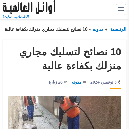
التجاوز
إلى
القائمة
البحث
المحتوى
الرئيسية
مدونه
10 نصائح لتسليك مجاري منزلك بكفاءة عالية
ابحث
عن:
خدمات كشف التسربات
توسيع
10 نصائح لتسليك مجاري
القائمة
الفرعية
خدمات عزل خزانات
توسيع
منزلك بكفاءة عالية
القائمة
الفرعية
خدمات عزل اسطح
توسيع
القائمة
الفرعية
3 نوفمبر، 2024
مدونه
28 زيارة
خدمات عزل فوم
توسيع
القائمة
الفرعية
خدمات الترميم
خدمات التسليك
خدمات التنظيف