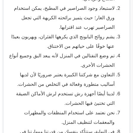
لاستبعاد وجود الصراصير في المطبخ، يمكن استخدام
ورق الغار؛ حيث يتميز برائحته الكريهة التي تجعل
الصراصير تهرب عند اقترابها.
يشم روائح البابونج الذي يكرهها الفئران، ويهربون بعيدًا
عنها خوفًا على حياتهم من الاختناق.
تم وضع النفتالين في المنزل لأنه يبعد البق وجميع أنواع
الحشرات الأخرى.
التعاون مع شركتنا الكبيرة يعتبر ضروريًا لأن لديها
أساليب متطورة وفعالة في التخلص من الحشرات.
لدينا أيضًا أجهزة رش تستخدم لرش الأماكن الضيقة
التي تختبئ فيها الحشرات.
نحن نعتمد على استخدام المنظفات والمطهرات
والمعقمات لتنظيف المنزل.
في النهاية، ستتأكد بنفسك من قدرتنا ومهارتنا في