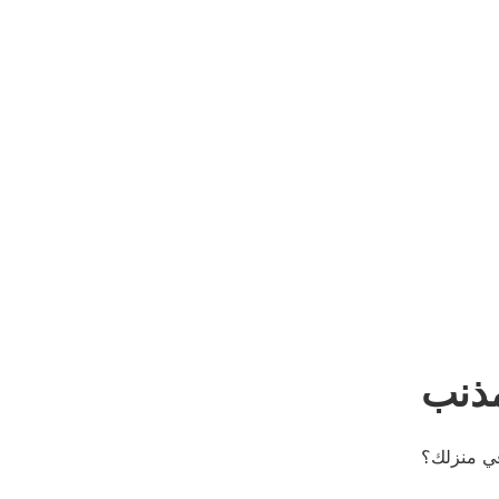
مذنب
في منزلك؟