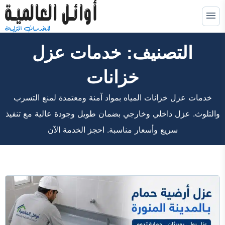
التجاوز
إلى
القائمة
البحث
المحتوى
التصنيف:
خدمات عزل
ابحث
عن:
خزانات
خدمات كشف التسربات
توسيع
القائمة
خدمات عزل خزانات المياه بمواد آمنة ومعتمدة لمنع التسرب
الفرعية
خدمات عزل خزانات
توسيع
القائمة
والتلوث. عزل داخلي وخارجي بضمان طويل وجودة عالية مع تنفيذ
الفرعية
خدمات عزل اسطح
توسيع
سريع وأسعار مناسبة. احجز الخدمة الآن
القائمة
الفرعية
خدمات عزل فوم
توسيع
القائمة
الفرعية
خدمات الترميم
خدمات التسليك
خدمات التنظيف